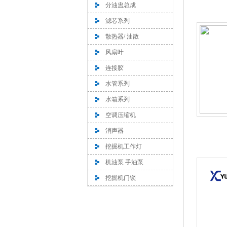
分油盅总成
滤芯系列
散热器/ 油散
风扇叶
连接胶
水管系列
水箱系列
空调压缩机
消声器
挖掘机工作灯
机油泵 手油泵
挖掘机门锁