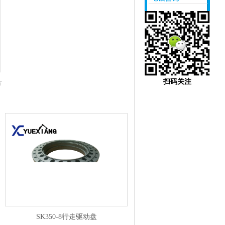
18620544055
扫码关注
片
SK350-8行走驱动盘