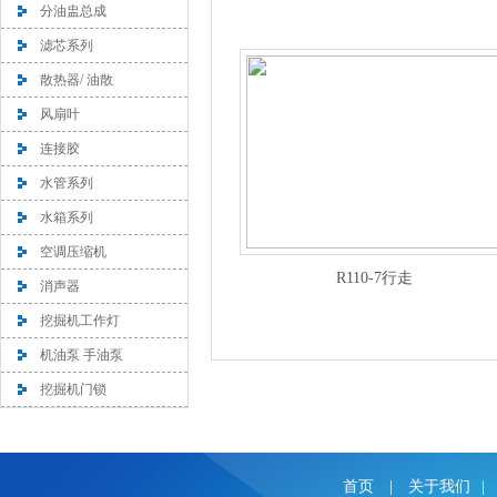
分油盅总成
滤芯系列
散热器/ 油散
风扇叶
连接胶
水管系列
水箱系列
空调压缩机
R110-7行走
消声器
挖掘机工作灯
机油泵 手油泵
挖掘机门锁
首页
|
关于我们
|