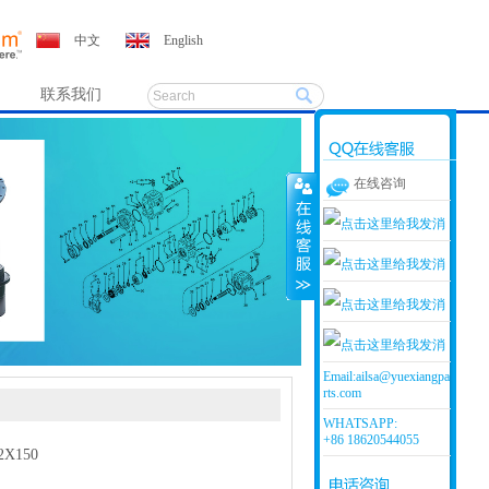
中文
English
联系我们
在线咨询
客服1
客服2
客服3
Email:
ailsa@yuexiangpa
rts.com
在线客服小娟
WHATSAPP:
+86 18620544055
X150