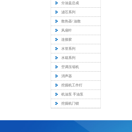
分油盅总成
滤芯系列
散热器/ 油散
风扇叶
连接胶
水管系列
水箱系列
空调压缩机
消声器
挖掘机工作灯
机油泵 手油泵
挖掘机门锁