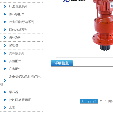
行走总成系列
液压泵配件
行走/回转牙箱系列
回转总成系列
齿轮系列
修理包
先导泵系列
其他配件
详细信息
底盘配件
发电机/启动马达/油门电
机
增压器
控制面板 显示屏
上一个产品
JMF29 
水泵