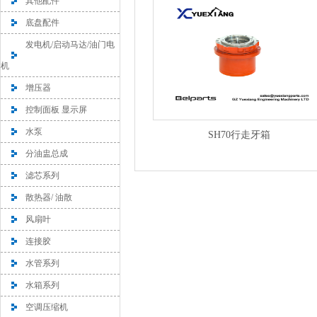
其他配件
底盘配件
发电机/启动马达/油门电
机
增压器
控制面板 显示屏
水泵
SH70行走牙箱
分油盅总成
滤芯系列
散热器/ 油散
风扇叶
连接胶
水管系列
水箱系列
空调压缩机